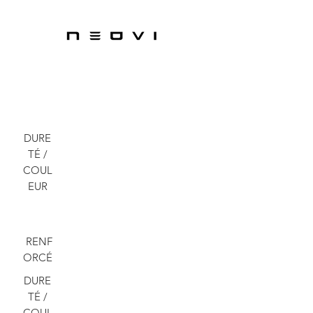
DURE
TÉ /
COUL
DV
TASSEAUX
EUR
PVC
F
TASSEAUX
PVC
RENF
K
TASSEAUX
PVC
ORCÉ
N
TASSEAUX
PVC
DURE
TÉ /
U
TASSEAUX
PVC
COUL