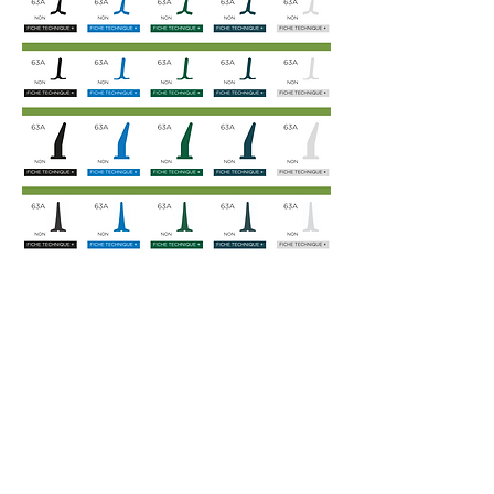
R
TASSEAUX
PVC