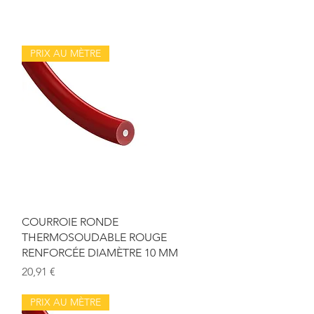
PRIX AU MÈTRE
Aperçu rapide
COURROIE RONDE
THERMOSOUDABLE ROUGE
M
RENFORCÉE DIAMÈTRE 10 MM
Prix
20,91 €
PRIX AU MÈTRE