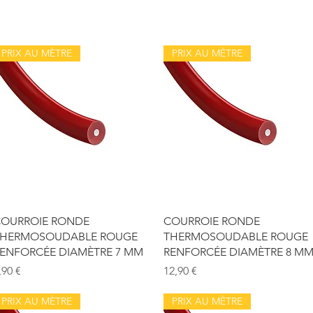
PRIX AU MÈTRE
PRIX AU MÈTRE
Aperçu rapide
Aperçu rapide
OURROIE RONDE
COURROIE RONDE
HERMOSOUDABLE ROUGE
THERMOSOUDABLE ROUGE
ENFORCÉE DIAMÈTRE 7 MM
RENFORCÉE DIAMÈTRE 8 M
rix
Prix
,90 €
12,90 €
PRIX AU MÈTRE
PRIX AU MÈTRE