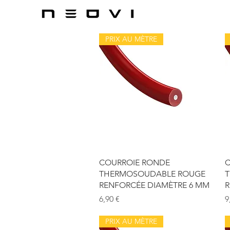
PRIX AU MÈTRE
Aperçu rapide
COURROIE RONDE
C
THERMOSOUDABLE ROUGE
T
RENFORCÉE DIAMÈTRE 6 MM
R
Prix
P
6,90 €
9
PRIX AU MÈTRE