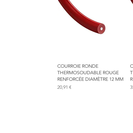
Aperçu rapide
COURROIE RONDE
C
THERMOSOUDABLE ROUGE
T
RENFORCÉE DIAMÈTRE 12 MM
R
Prix
P
20,91 €
3