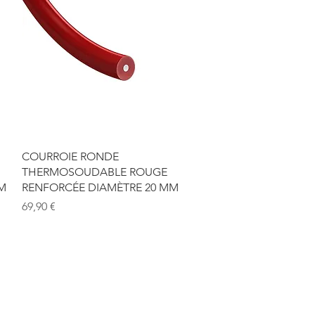
Aperçu rapide
COURROIE RONDE
THERMOSOUDABLE ROUGE
M
RENFORCÉE DIAMÈTRE 20 MM
Prix
69,90 €