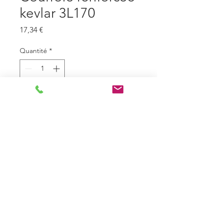
kevlar 3L170
Prix
17,34 €
Quantité
*
Ajouter au panier
Fiche technique : Courroie renforcée
kevlar 3L170
- Profil
9,5mm x 6mm - 3L
- Type de courroie
Trapézoïdale lisse
- Le - Longueur extérieure (mm)
432
- Li - Longueur intérieure (mm)
394
- Longueur (mm)
432