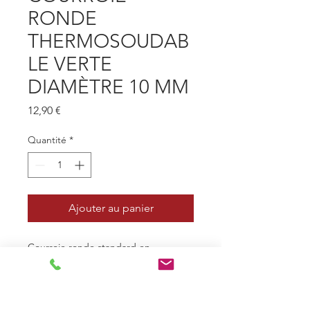
RONDE
THERMOSOUDAB
LE VERTE
DIAMÈTRE 10 MM
Prix
12,90 €
Quantité
*
Ajouter au panier
Courroie ronde standard en
polyuréthane de couleur verte et de
diamètre 10 mm. Elle est vendue au
mètre linéraire entier. Pour exemple