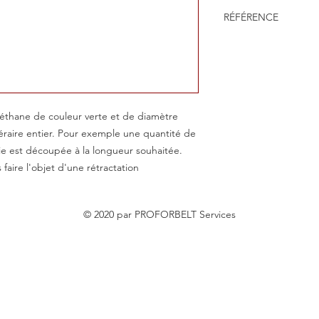
COURROIE RONDE 
RÉFÉRENCE
DIAMÈTRE 8 MM
- Profil Diamètre
CRD8-VERT
- Type de courroi
- Section (mm) 8
- Couleur Vert
- Cette courroie 
souhaitée.
éthane de couleur verte et de diamètre
éraire entier. Pour exemple une quantité de
ie est découpée à la longueur souhaitée.
 faire l'objet d'une rétractation
© 2020 par PROFORBELT Services