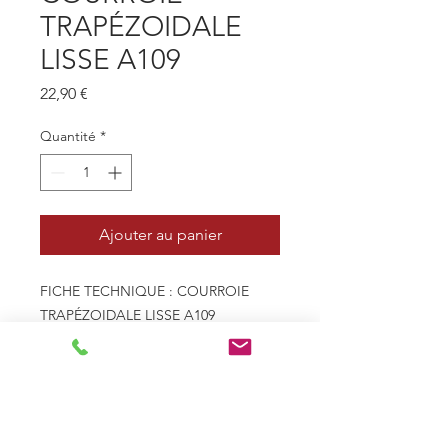
TRAPÉZOIDALE
LISSE A109
Prix
22,90 €
Quantité
*
Ajouter au panier
FICHE TECHNIQUE : COURROIE
TRAPÉZOIDALE LISSE A109
- Profil 13mm x 8mm - A
- Type de courroie Trapézoïdale
lisse
- Le - Longueur extérieure
(mm) 2825