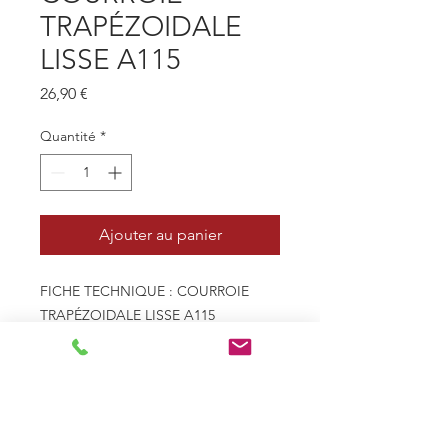
TRAPÉZOIDALE
LISSE A115
Prix
26,90 €
Quantité
*
Ajouter au panier
FICHE TECHNIQUE : COURROIE
TRAPÉZOIDALE LISSE A115
- Profil 13mm x 8mm - A
- Type de courroie Trapézoïdale
lisse
- Le - Longueur extérieure
(mm) 2975