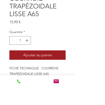
TRAPÉZOIDALE
LISSE A65
Prix
15,90 €
Quantité
*
Ajouter au panier
FICHE TECHNIQUE : COURROIE
TRAPÉZOIDALE LISSE A65
- Profil 13mm x 8mm - A
- Type de courroie Trapézoïdale
lisse
- Le - Longueur extérieure
(mm) 1700