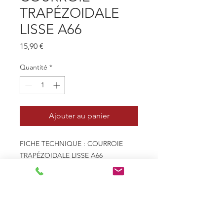
TRAPÉZOIDALE
LISSE A66
Prix
15,90 €
Quantité
*
Ajouter au panier
FICHE TECHNIQUE : COURROIE
TRAPÉZOIDALE LISSE A66
- Profil 13mm x 8mm - A
- Type de courroie Trapézoïdale
lisse
- Le - Longueur extérieure
(mm) 1725