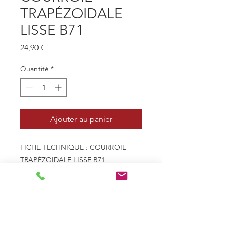
TRAPÉZOIDALE
LISSE B71
Prix
24,90 €
Quantité
*
Ajouter au panier
FICHE TECHNIQUE : COURROIE
TRAPÉZOIDALE LISSE B71
- Profil 17mm x 11mm - B
- Type de courroie Trapézoïdale
lisse
- Le - Longueur extérieure
(mm) 1869