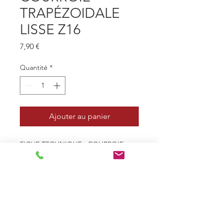
TRAPÉZOIDALE
LISSE Z16
Prix
7,90 €
Quantité
*
Ajouter au panier
FICHE TECHNIQUE : COURROIE
TRAPÉZOIDALE LISSE Z16
- Profil 10mm x 6mm - Z
- Type de courroie Trapézoïdale
lisse
- Le - Longueur extérieure
(mm) 443