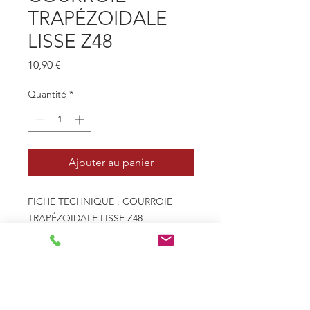
TRAPÉZOIDALE
LISSE Z48
Prix
10,90 €
Quantité
*
Ajouter au panier
FICHE TECHNIQUE : COURROIE
TRAPÉZOIDALE LISSE Z48
- Profil 10mm x 6mm - Z
- Type de courroie Trapézoïdale
lisse
- Le - Longueur extérieure
(mm) 1258