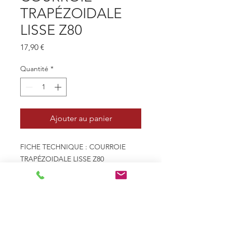
TRAPÉZOIDALE
LISSE Z80
Prix
17,90 €
Quantité
*
Ajouter au panier
FICHE TECHNIQUE : COURROIE
TRAPÉZOIDALE LISSE Z80
- Profil 10mm x 6mm - Z
- Type de courroie Trapézoïdale
lisse
- Le - Longueur extérieure
(mm) 2068